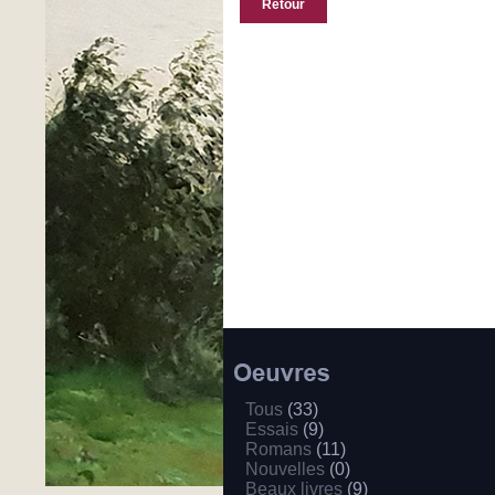
Retour
Tous
(33)
Essais
(9)
Romans
(11)
Nouvelles
(0)
Beaux livres
(9)