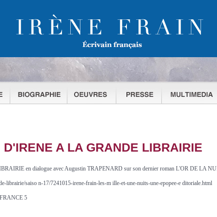
 D'IRENE A LA GRANDE LIBRAIRIE
LIBRAIRIE en dialogue avec Augustin TRAPENARD sur son dernier roman L'OR DE LA NUIT es
de-librairie/saiso n-17/7241015-irene-frain-les-m ille-et-une-nuits-une-epopee-e ditoriale.html
sur FRANCE 5