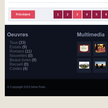
Précédent
1
2
3
4
5
6
Tous
(33)
Essais
(9)
Romans
(11)
Nouvelles
(0)
Beaux livres
(9)
Recueil
(0)
Contes
(4)
© Copyright 2023 Irène Frain.