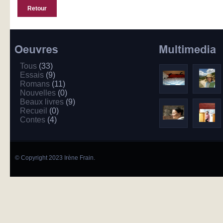
Retour
Tous
(33)
Essais
(9)
Romans
(11)
Nouvelles
(0)
Beaux livres
(9)
Recueil
(0)
Contes
(4)
© Copyright 2023 Irène Frain.