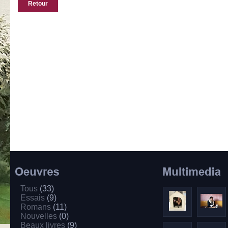
Retour
Tous
(33)
Essais
(9)
Romans
(11)
Nouvelles
(0)
Beaux livres
(9)