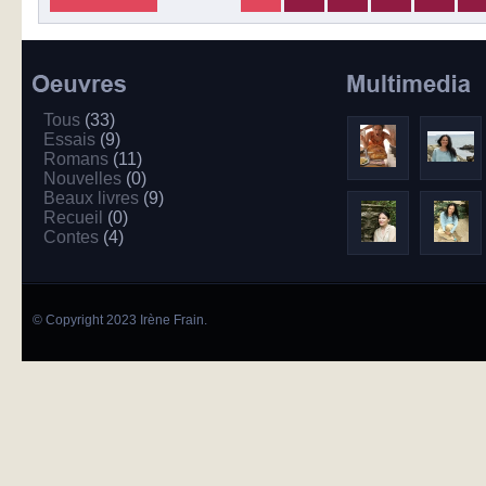
Tous
(33)
Essais
(9)
Romans
(11)
Nouvelles
(0)
Beaux livres
(9)
Recueil
(0)
Contes
(4)
© Copyright 2023 Irène Frain.