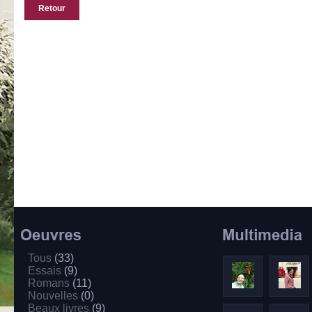
Retour
Tous
(33)
Essais
(9)
Romans
(11)
Nouvelles
(0)
Beaux livres
(9)