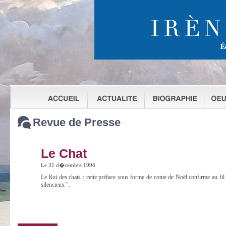
Revue de Presse
Le Chat
Le 31 d�cembre 1996
Le Roi des chats : cette préface sous forme de conte de Noël confirme au fil 
silencieux ".