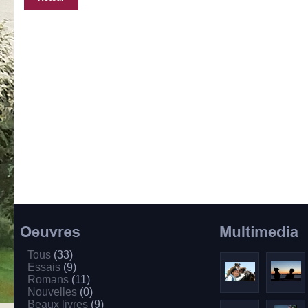
Tous
(33)
Essais
(9)
Romans
(11)
Nouvelles
(0)
Beaux livres
(9)