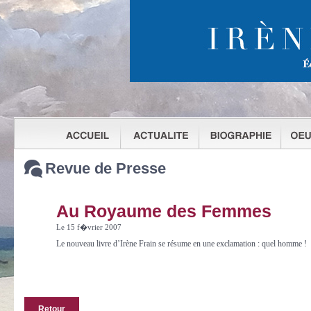
Revue de Presse
Au Royaume des Femmes
Le 15 f�vrier 2007
Le nouveau livre d’Irène Frain se résume en une exclamation : quel homme !
Retour