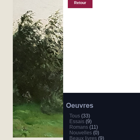
Retour
Tous
(33)
Essais
(9)
Romans
(11)
Nouvelles
(0)
Beaux livres
(9)