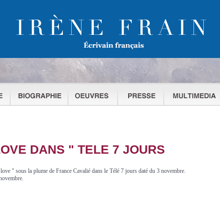
LOVE DANS " TELE 7 JOURS
 love " sous la plume de France Cavalié dans le Télé 7 jours daté du 3 novembre.
 novembre.