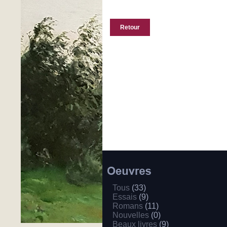
Retour
Tous
(33)
Essais
(9)
Romans
(11)
Nouvelles
(0)
Beaux livres
(9)