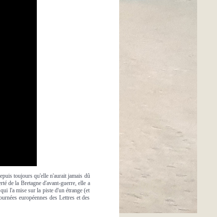
depuis toujours qu'elle n'aurait jamais dû
rté de la Bretagne d'avant-guerre, elle a
ui l'a mise sur la piste d'un étrange (et
Journées européennes des Lettres et des