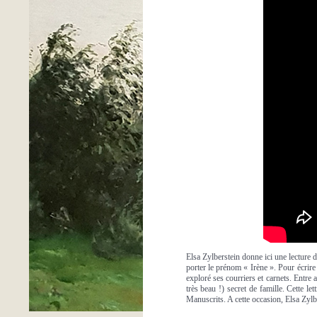
Elsa Zylberstein donne ici une lecture du
porter le prénom « Irène ». Pour écrire 
exploré ses courriers et carnets. Entre 
très beau !) secret de famille. Cette 
Manuscrits. A cette occasion, Elsa Zylbe