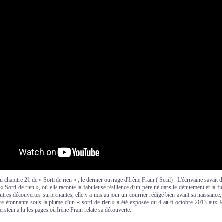
 chapitre 21 de « Sorti de rien » , le dernier ouvrage d'Irène Frain ( Seuil) . L'écrivaine savait 
« Sorti de rien », où elle raconte la fabuleuse résilience d'un père né dans le dénuement et la fie
autres découvertes surprenantes, elle y a mis au jour un courrier rédigé bien avant sa naissance, q
lettre étonnante sous la plume d'un « sorti de rien » a été exposée du 4 au 6 octobre 2013 aux 
rstein a lu les pages où Irène Frain relate sa découverte.