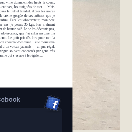
yeux » me donnaient des hauts-le coeur,
 les endives, les araignées de mer … Mais
ans le buffet familial. Après les noires
 de crème gorgée de ses arômes que je
l’infini. Excellent observateur, mon père
ize ans, je pesais 35 kgs. Pas vraiment
de beurre salé. Je ne les dévorais pas,
 l’adolescence, que j’ai enfin assumé ma
sente. Le goût prit dès lors pour moi la
 mon chocolat d’enfance. Cette moussaka
ed d’un volcan javanais — un pur régal.
 langue souvent concoctés par gens très
femme qui s’essaie à le régaler…