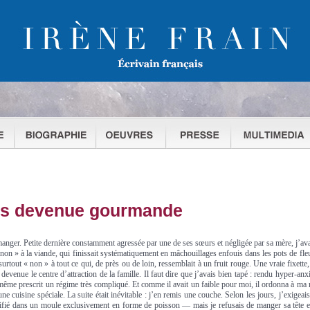
is devenue gourmande
 manger. Petite dernière constamment agressée par une de ses sœurs et négligée par sa mère, j’ava
« non » à la viande, qui finissait systématiquement en mâchouillages enfouis dans les pots de fl
urtout « non » à tout ce qui, de près ou de loin, ressemblait à un fruit rouge. Une vraie fixett
s devenue le centre d’attraction de la famille. Il faut dire que j’avais bien tapé : rendu hyper-an
-même prescrit un régime très compliqué. Et comme il avait un faible pour moi, il ordonna à ma
cuisine spéciale. La suite était inévitable : j’en remis une couche. Selon les jours, j’exigeais
ifié dans un moule exclusivement en forme de poisson — mais je refusais de manger sa tête et