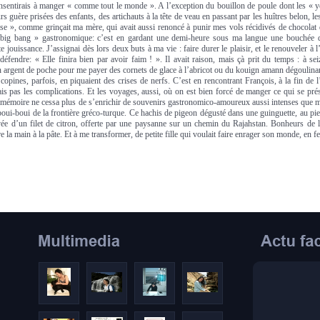
onsentirais à manger « comme tout le monde ». A l’exception du bouillon de poule dont les « 
rs guère prisées des enfants, des artichauts à la tête de veau en passant par les huîtres belon,
se », comme grinçait ma mère, qui avait aussi renoncé à punir mes vols récidivés de chocolat d
 « big bang » gastronomique: c’est en gardant une demi-heure sous ma langue une bouchée
 jouissance. J’assignai dès lors deux buts à ma vie : faire durer le plaisir, et le renouveler à 
 défendre: « Elle finira bien par avoir faim ! ». Il avait raison, mais çà prit du temps : à se
argent de poche pour me payer des cornets de glace à l’abricot ou du kouign amann dégoulinant 
copines, parfois, en piquaient des crises de nerfs. C’est en rencontrant François, à la fin de
ais pas les complications. Et les voyages, aussi, où on est bien forcé de manger ce qui se pré
a mémoire ne cessa plus de s’enrichir de souvenirs gastronomico-amoureux aussi intenses que
 boui-boui de la frontière gréco-turque. Ce hachis de pigeon dégusté dans une guinguette, au pi
levée d’un filet de citron, offerte par une paysanne sur un chemin du Rajahstan. Bonheurs de
 la main à la pâte. Et à me transformer, de petite fille qui voulait faire enrager son monde, en 