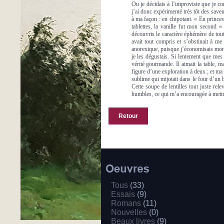
Ou je décidais à l’improviste que je c
j’ai donc expérimenté très tôt des saveu
à ma façon : en chipotant. « En princes
tablettes, la vanille fut mon second
découvris le caractère éphémère de toute
avait tout compris et s’obstinait à me
anorexique, puisque j’économisais mon 
je les dégustais. Si lentement que mes 
vérité gourmande. Il aimait la table, m
figure d’une exploration à deux ; et m
sublime qui mijotait dans le four d’un
Cette soupe de lentilles tout juste re
humbles, ce qui m’a encouragée à mettre
Retour
Tous
(33)
Essais
(9)
Romans
(11)
Nouvelles
(0)
Beaux livres
(9)