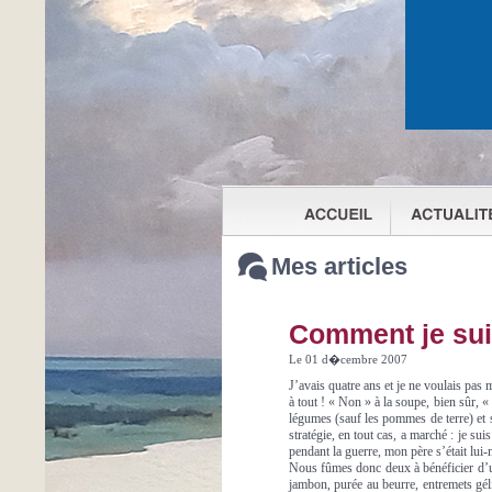
Mes articles
Comment je su
Le 01 d�cembre 2007
J’avais quatre ans et je ne voulais pas
à tout ! « Non » à la soupe, bien sûr, 
légumes (sauf les pommes de terre) et s
stratégie, en tout cas, a marché : je sui
pendant la guerre, mon père s’était lui
Nous fûmes donc deux à bénéficier d’une 
jambon, purée au beurre, entremets gél