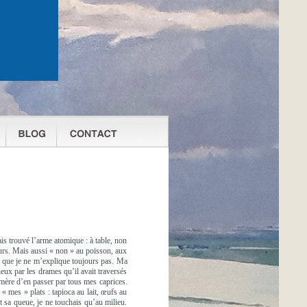
is trouvé l’arme atomique : à table, non
eurs. Mais aussi « non » au poisson, aux
e, que je ne m’explique toujours pas. Ma
xieux par les drames qu’il avait traversés
 mère d’en passer par tous mes caprices.
 « mes » plats : tapioca au lait, œufs au
 sa queue, je ne touchais qu’au milieu.