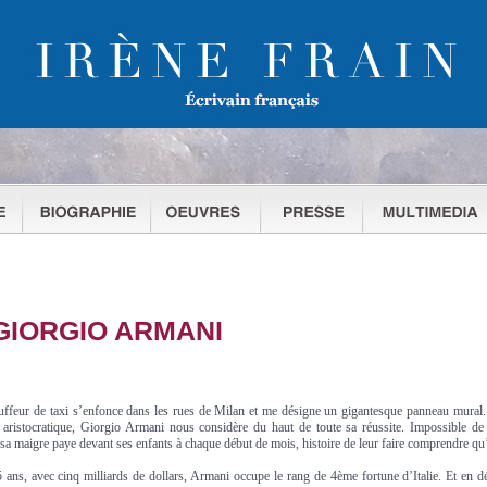
GIORGIO ARMANI
auffeur de taxi s’enfonce dans les rues de Milan et me désigne un gigantesque panneau mural. 
 aristocratique, Giorgio Armani nous considère du haut de toute sa réussite. Impossible de s
 sa maigre paye devant ses enfants à chaque début de mois, histoire de leur faire comprendre qu’
 ans, avec cinq milliards de dollars, Armani occupe le rang de 4ème fortune d’Italie. Et en dé