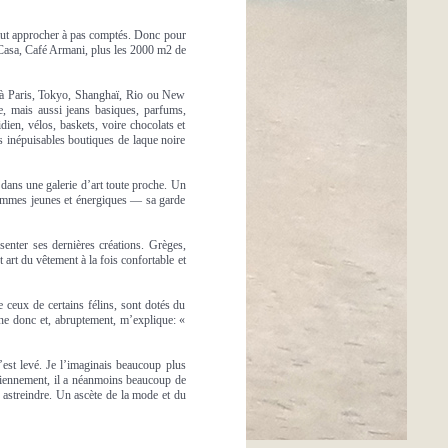
faut approcher à pas comptés. Donc pour
 Casa, Café Armani, plus les 2000 m2 de
 à Paris, Tokyo, Shanghaï, Rio ou New
e, mais aussi jeans basiques, parfums,
en, vélos, baskets, voire chocolats et
s inépuisables boutiques de laque noire
é dans une galerie d’art toute proche. Un
d’hommes jeunes et énergiques — sa garde
senter ses dernières créations. Grèges,
 art du vêtement à la fois confortable et
 ceux de certains félins, sont dotés du
rne donc et, abruptement, m’explique: «
s’est levé. Je l’imaginais beaucoup plus
idiennement, il a néanmoins beaucoup de
y astreindre. Un ascète de la mode et du