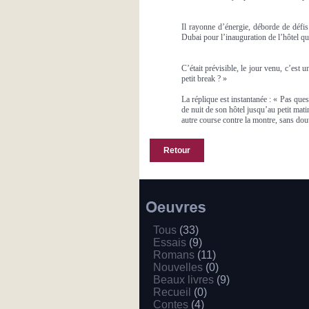
Il rayonne d’énergie, déborde de défis.
Dubai pour l’inauguration de l’hôtel qu
C’était prévisible, le jour venu, c’est
petit break ? »
La réplique est instantanée : « Pas ques
de nuit de son hôtel jusqu’au petit mat
autre course contre la montre, sans dou
Retour
Tous
(33)
Essais
(9)
Romans
(11)
Nouvelles
(0)
Beaux livres
(9)
Recueil
(0)
Contes
(4)