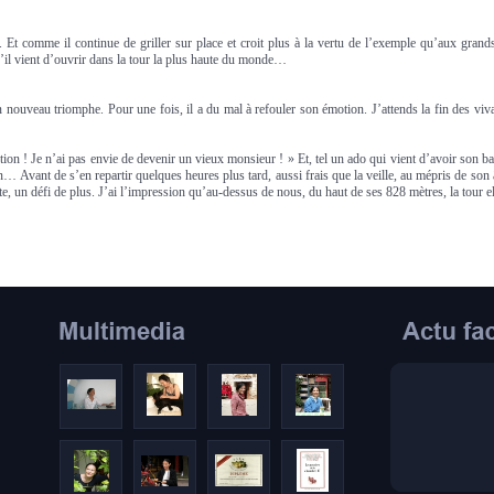
 Et comme il continue de griller sur place et croit plus à la vertu de l’exemple qu’aux grands
’il vient d’ouvrir dans la tour la plus haute du monde…
 un nouveau triomphe. Pour une fois, il a du mal à refouler son émotion. J’attends la fin des vi
tion ! Je n’ai pas envie de devenir un vieux monsieur ! » Et, tel un ado qui vient d’avoir son ba
in… Avant de s’en repartir quelques heures plus tard, aussi frais que la veille, au mépris de son
te, un défi de plus. J’ai l’impression qu’au-dessus de nous, du haut de ses 828 mètres, la tour