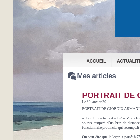
Mes articles
PORTRAIT DE 
Le 30 janvier 2011
PORTRAIT DE GIORGIO ARMANI
« Tout le quartier est à lui! » Mon ch
sourire tempéré d’un brin de distance
fonctionnaire provincial qui recomptait
On peut dire que la leçon a porté: à 75