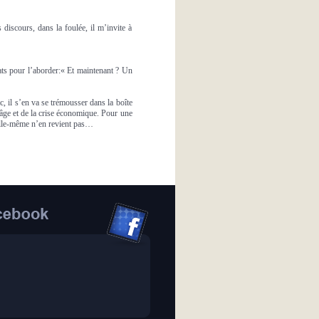
 discours, dans la foulée, il m’invite à
vats pour l’aborder:« Et maintenant ? Un
c, il s’en va se trémousser dans la boîte
 âge et de la crise économique. Pour une
 elle-même n’en revient pas…