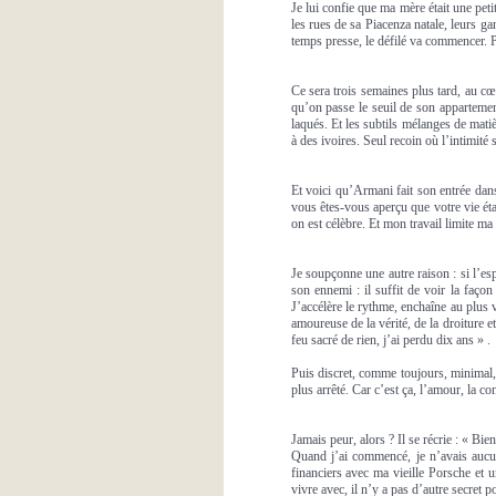
Je lui confie que ma mère était une pet
les rues de sa Piacenza natale, leurs gan
temps presse, le défilé va commencer. Po
Ce sera trois semaines plus tard, au c
qu’on passe le seuil de son appartemen
laqués. Et les subtils mélanges de matiè
à des ivoires. Seul recoin où l’intimité 
Et voici qu’Armani fait son entrée da
vous êtes-vous aperçu que votre vie éta
on est célèbre. Et mon travail limite ma
Je soupçonne une autre raison : si l’e
son ennemi : il suffit de voir la façon
J’accélère le rythme, enchaîne au plus 
amoureuse de la vérité, de la droiture e
feu sacré de rien, j’ai perdu dix ans » .
Puis discret, comme toujours, minimal,
plus arrêté. Car c’est ça, l’amour, la co
Jamais peur, alors ? Il se récrie : « Bi
Quand j’ai commencé, je n’avais aucune
financiers avec ma vieille Porsche et 
vivre avec, il n’y a pas d’autre secret p