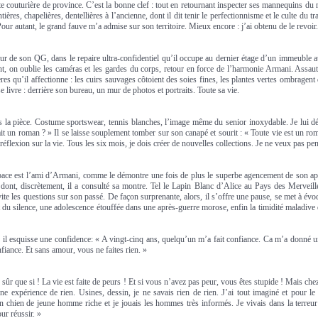
ite couturière de province. C’est la bonne clef : tout en retournant inspecter ses mannequins du 
tières, chapelières, dentellières à l’ancienne, dont il dit tenir le perfectionnisme et le culte du 
ur autant, le grand fauve m’a admise sur son territoire. Mieux encore : j’ai obtenu de le revoir.
œur de son QG, dans le repaire ultra-confidentiel qu’il occupe au dernier étage d’un immeuble a
t, on oublie les caméras et les gardes du corps, retour en force de l’harmonie Armani. Assaut 
res qu’il affectionne : les cuirs sauvages côtoient des soies fines, les plantes vertes ombragent 
se livre : derrière son bureau, un mur de photos et portraits. Toute sa vie.
ns la pièce. Costume sportswear, tennis blanches, l’image même du senior inoxydable. Je lui 
it un roman ? » Il se laisse souplement tomber sur son canapé et sourit : « Toute vie est un r
 réflexion sur la vie. Tous les six mois, je dois créer de nouvelles collections. Je ne veux pas p
space est l’ami d’Armani, comme le démontre une fois de plus le superbe agencement de son ap
 dont, discrètement, il a consulté sa montre. Tel le Lapin Blanc d’Alice au Pays des Merveilles
vite les questions sur son passé. De façon surprenante, alors, il s’offre une pause, se met à évo
t du silence, une adolescence étouffée dans une après-guerre morose, enfin la timidité maladive 
 il esquisse une confidence: « A vingt-cinq ans, quelqu’un m’a fait confiance. Ca m’a donné un
nfiance. Et sans amour, vous ne faites rien. »
en sûr que si ! La vie est faite de peurs ! Et si vous n’avez pas peur, vous êtes stupide ! Mais che
 expérience de rien. Usines, dessin, je ne savais rien de rien. J’ai tout imaginé et pour le r
un chien de jeune homme riche et je jouais les hommes très informés. Je vivais dans la terreur
our réussir. »