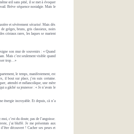
même œil sans pitié, il se met à évoquer
travail. Brève séquence nostalgie. Mais le
ustère et sévèrement sécurisé. Mais dès
de grèges, bruns, gris classieux, noirs
des cristaux rares, les laques se marient
désigne son mur de souvenirs : « Quand
oman. Mais c’est seulement visible quand
enser trop…»
partement, le temps, manifestement, est
, il bout sur place, j’en suis certaine.
quer, attendri et mélancolique, une mère
qui a gâché sa jeunesse : « Je n’avais le
e énergie incroyable. Et depuis, cà n’a
z moi, c’est du doute, pas de l’angoisse.
este, j’ai bluffé. Je me présentais aux
 d’être découvert ! Cacher ses peurs et