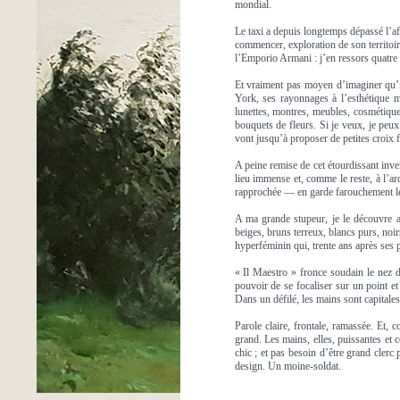
mondial.
Le taxi a depuis longtemps dépassé l’a
commencer, exploration de son territoi
l’Emporio Armani : j’en ressors quatre h
Et vraiment pas moyen d’imaginer qu’
York, ses rayonnages à l’esthétique m
lunettes, montres, meubles, cosmétiqu
bouquets de fleurs. Si je veux, je peu
vont jusqu’à proposer de petites croix 
A peine remise de cet étourdissant inven
lieu immense et, comme le reste, à l’ar
rapprochée — en garde farouchement les 
A ma grande stupeur, je le découvre as
beiges, bruns terreux, blancs purs, noir
hyperféminin qui, trente ans après ses
« Il Maestro » fronce soudain le nez d
pouvoir de se focaliser sur un point e
Dans un défilé, les mains sont capitales
Parole claire, frontale, ramassée. Et, 
grand. Les mains, elles, puissantes et
chic ; et pas besoin d’être grand clerc
design. Un moine-soldat.