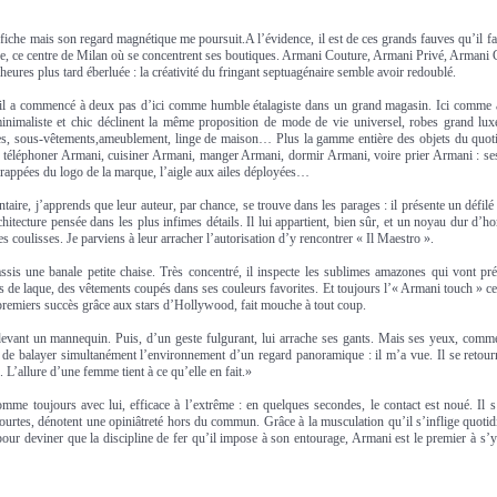
ffiche mais son regard magnétique me poursuit.A l’évidence, il est de ces grands fauves qu’il 
re, ce centre de Milan où se concentrent ses boutiques. Armani Couture, Armani Privé, Armani
eures plus tard éberluée : la créativité du fringant septuagénaire semble avoir redoublé.
il a commencé à deux pas d’ici comme humble étalagiste dans un grand magasin. Ici comme
inimaliste et chic déclinent la même proposition de mode de vie universel, robes grand lux
es, sous-vêtements,ameublement, linge de maison… Plus la gamme entière des objets du quotidi
x téléphoner Armani, cuisiner Armani, manger Armani, dormir Armani, voire prier Armani : se
frappées du logo de la marque, l’aigle aux ailes déployées…
taire, j’apprends que leur auteur, par chance, se trouve dans les parages : il présente un défil
chitecture pensée dans les plus infimes détails. Il lui appartient, bien sûr, et un noyau dur 
coulisses. Je parviens à leur arracher l’autorisation d’y rencontrer « Il Maestro ».
sis une banale petite chaise. Très concentré, il inspecte les sublimes amazones qui vont pré
s de laque, des vêtements coupés dans ses couleurs favorites. Et toujours l’« Armani touch » cet
 premiers succès grâce aux stars d’Hollywood, fait mouche à tout coup.
evant un mannequin. Puis, d’un geste fulgurant, lui arrache ses gants. Mais ses yeux, comme
t de balayer simultanément l’environnement d’un regard panoramique : il m’a vue. Il se retou
. L’allure d’une femme tient à ce qu’elle en fait.»
comme toujours avec lui, efficace à l’extrême : en quelques secondes, le contact est noué. Il 
 courtes, dénotent une opiniâtreté hors du commun. Grâce à la musculation qu’il s’inflige quot
 pour deviner que la discipline de fer qu’il impose à son entourage, Armani est le premier à s’