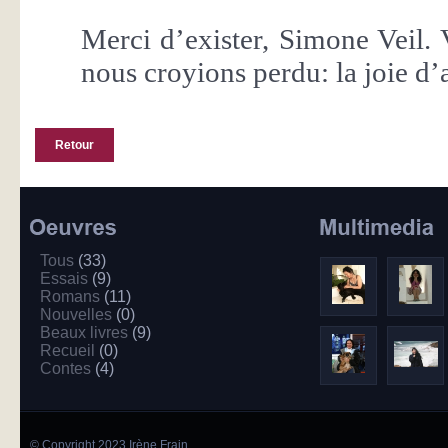
Merci d’exister, Simone Veil.
nous croyions perdu: la joie d
Retour
Tous
(33)
Essais
(9)
Romans
(11)
Nouvelles
(0)
Beaux livres
(9)
Recueil
(0)
Contes
(4)
© Copyright 2023 Irène Frain.