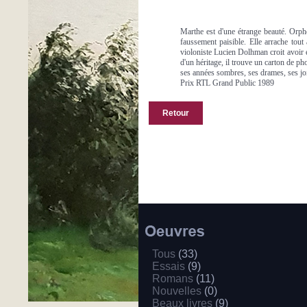
Marthe est d'une étrange beauté. Orphel
faussement paisible. Elle arrache tout à
violoniste Lucien Dolhman croit avoir e
d'un héritage, il trouve un carton de pho
ses années sombres, ses drames, ses joie
Prix RTL Grand Public 1989
Retour
Tous
(33)
Essais
(9)
Romans
(11)
Nouvelles
(0)
Beaux livres
(9)