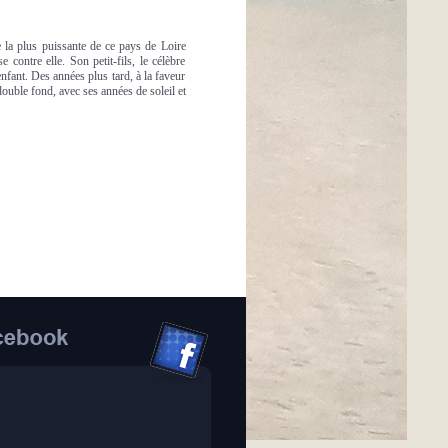
me la plus puissante de ce pays de Loire
e contre elle. Son petit-fils, le célèbre
nfant. Des années plus tard, à la faveur
 double fond, avec ses années de soleil et