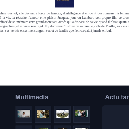
ine très tôt, elle devient à force de ténacité, d'intelligence et en dépit des rumeurs, la fem
 la vie, la réussite, l'amour et le plaisir. Jusqu'au jour où Lambert, son propre fils, se dress
ffacé de sa mémoire cette grand-mère tant aimée qui a disparu de sa vie quand il n'était qu'un e
tographies, et le passé ressurgit. Il y découvre l'histoire de sa famille, celle de Marthe, sa vie à
s, ses vérités et ses mensonges. Secret de famille que l'on croyait à jamais enfoui.