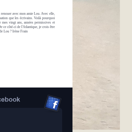
oulu renouer avec mon amie Lou. Avec elle,
ination que les écrivains. Voilà pourquoi
de mes vingt ans, années permissives et
 ce côté-ci de l'Atlantique, je crois être
 de Lou ? Irène Frain