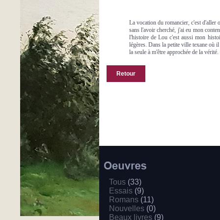
La vocation du romancier, c'est d'aller o
sans l'avoir cherché, j'ai eu mon conten
l'histoire de Lou c'est aussi mon hist
légères. Dans la petite ville texane où i
la seule à m'être approchée de la vérité
Retour
Tous
(33)
Essais
(9)
Romans
(11)
Nouvelles
(0)
Beaux livres
(9)