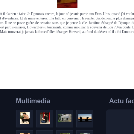
ù il n'a rien a faire. Je l'ignorais encore, le jour où je suis partie aux Etats-Unis, quand j'ai v
t d'aventures. Et de mésaventures. Il a fallu en convenir : la réalité, décidément, a plus d'imag
oire. Il ne se passe guère de semaine sans que je pense à elle, fantôme échappé de l'époque 
l est parti s'enterrer, Howard est-il tourmenté, comme moi, par le souvenir de Lou ? J'en doute. De
. Mais trouverai-je jamais la force d'aller déranger Howard, au fond du désert où il a fui l'amour