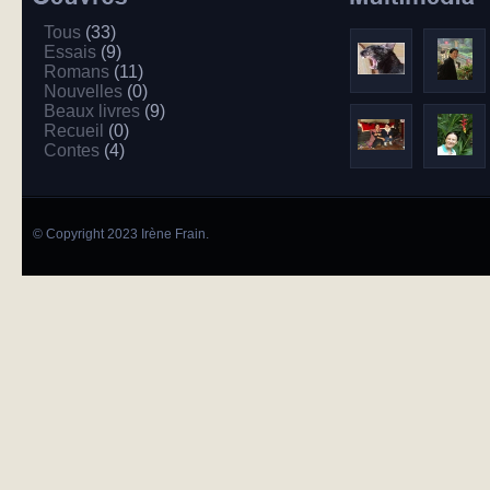
Tous
(33)
Essais
(9)
Romans
(11)
Nouvelles
(0)
Beaux livres
(9)
Recueil
(0)
Contes
(4)
© Copyright 2023 Irène Frain.