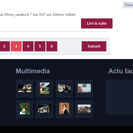
Tous 
'Irène, paraîtra le 7 mai 2025 aux Editions Julliard.
Lire la suite
2
3
4
5
6
Suivant