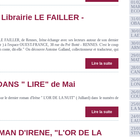
01/
MAR
ECO
a Librairie LE FAILLER -
31/
OBA
30/0
LAE
ie LE FAILLER, de Rennes, Irène échange avec ses lecteurs autour de son dernier
30/
ur ) à l'espace OUEST-FRANCE, 38 rue du Pré Botté - RENNES. C'est le coup
ARM
n conte, dit-elle." On découvre Antoine Galland, collectionneur et traducteur, qui
29/0
MAT
Lire la suite
28/
CAN
26/
DANS " LIRE" de Mai
LO
26/
COUP
 le dernier roman d'Irène " L'OR DE LA NUIT" ( Julliard) dans le numéro de
25/
LA 
Lire la suite
24/0
LAU
23/0
AN D'IRENE, "L'OR DE LA
STI