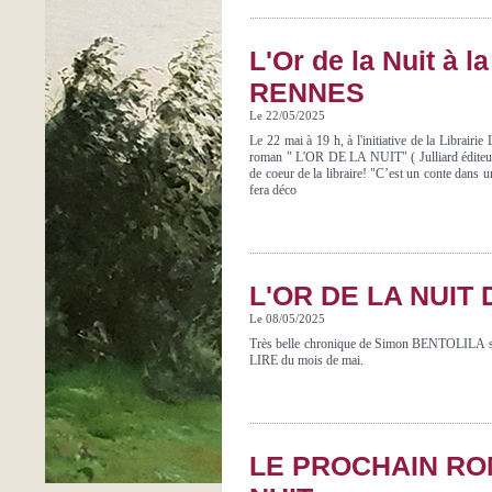
L'Or de la Nuit à l
RENNES
Le 22/05/2025
Le 22 mai à 19 h, à l'initiative de la Librair
roman " L'OR DE LA NUIT" ( Julliard édite
de coeur de la libraire! "C’est un conte dans u
fera déco
L'OR DE LA NUIT 
Le 08/05/2025
Très belle chronique de Simon BENTOLILA sur
LIRE du mois de mai.
LE PROCHAIN ROM