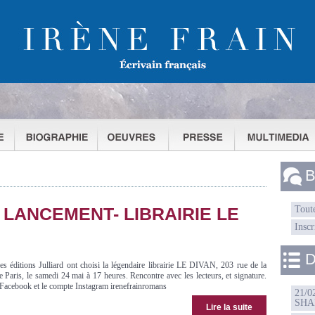
B
- LANCEMENT- LIBRAIRIE LE
Toute
Inscr
D
es éditions Julliard ont choisi la légendaire librairie LE DIVAN, 203 rue de la
Paris, le samedi 24 mai à 17 heures. Rencontre avec les lecteurs, et signature.
 Facebook et le compte Instagram irenefrainromans
21/
SHA
Lire la suite