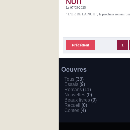
NUIT
Le 07/05/2025
" L'OR DE LA NUIT", le prochain roman roman d
Précédent
1
Tous
(33)
Essais
(9)
Romans
(11)
Nouvelles
(0)
Beaux livres
(9)
Recueil
(0)
Contes
(4)