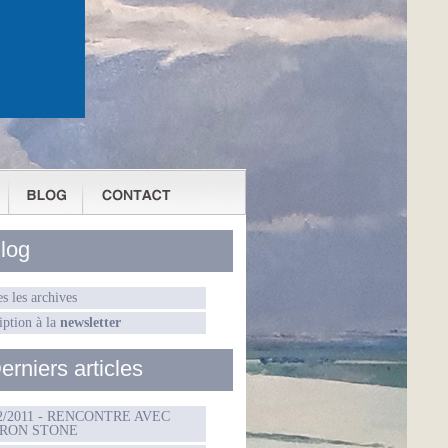
log
s les archives
iption à la
newsletter
erniers articles
02/2011 - RENCONTRE AVEC
RON STONE