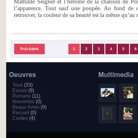
Mathilde Seigner et l’héroïne de la chanson de Po
l’apparence. Tout sauf une poupée. Au fond de c
retrouver, la couleur de sa beauté est la même qu’au c
Précédent
1
2
3
4
5
6
Tous
(33)
Essais
(9)
Romans
(11)
Nouvelles
(0)
Beaux livres
(9)
Recueil
(0)
Contes
(4)