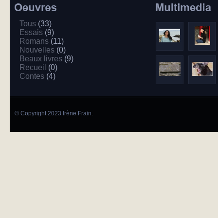
Tous
(33)
Essais
(9)
Romans
(11)
Nouvelles
(0)
Beaux livres
(9)
Recueil
(0)
Contes
(4)
© Copyright 2023 Irène Frain.