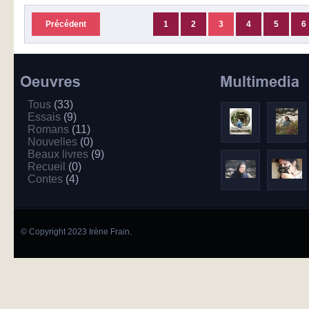
Précédent
1
2
3
4
5
6
Tous
(33)
Essais
(9)
Romans
(11)
Nouvelles
(0)
Beaux livres
(9)
Recueil
(0)
Contes
(4)
© Copyright 2023 Irène Frain.