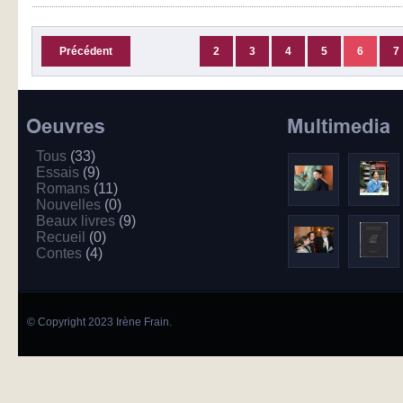
Précédent
2
3
4
5
6
7
Tous
(33)
Essais
(9)
Romans
(11)
Nouvelles
(0)
Beaux livres
(9)
Recueil
(0)
Contes
(4)
© Copyright 2023 Irène Frain.