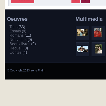
Tous
(33)
Essais
(9)
Romans
(11)
Nouvelles
(0)
Beaux livres
(9)
Recueil
(0)
Contes
(4)
© Copyright 2023 Irène Frain.