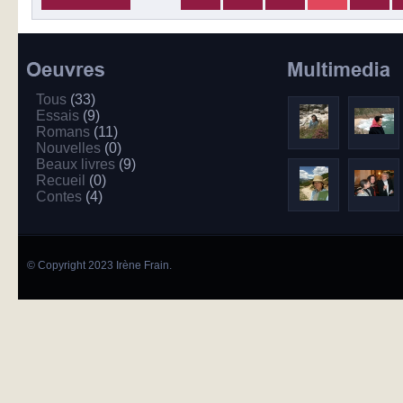
Tous
(33)
Essais
(9)
Romans
(11)
Nouvelles
(0)
Beaux livres
(9)
Recueil
(0)
Contes
(4)
© Copyright 2023 Irène Frain.