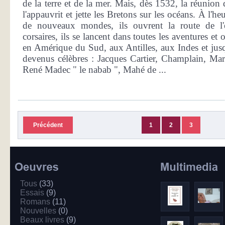
de la terre et de la mer. Mais, dès 1532, la réunion 
l'appauvrit et jette les Bretons sur les océans. À l'h
de nouveaux mondes, ils ouvrent la route de l'
corsaires, ils se lancent dans toutes les aventures et
en Amérique du Sud, aux Antilles, aux Indes et jusq
devenus célèbres : Jacques Cartier, Champlain, Ma
René Madec " le nabab ", Mahé de ...
Précédent
1
2
3
Tous
(33)
Essais
(9)
Romans
(11)
Nouvelles
(0)
Beaux livres
(9)