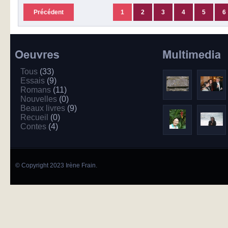
Précédent
1
2
3
4
5
6
Tous
(33)
Essais
(9)
Romans
(11)
Nouvelles
(0)
Beaux livres
(9)
Recueil
(0)
Contes
(4)
© Copyright 2023 Irène Frain.