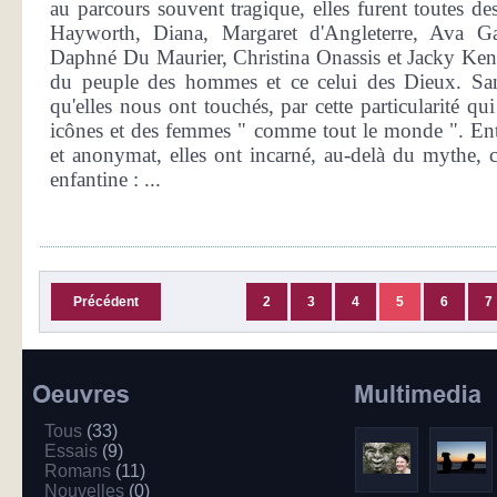
au parcours souvent tragique, elles furent toutes des
Hayworth, Diana, Margaret d'Angleterre, Ava G
Daphné Du Maurier, Christina Onassis et Jacky Kenne
du peuple des hommes et ce celui des Dieux. San
qu'elles nous ont touchés, par cette particularité qui 
icônes et des femmes " comme tout le monde ". Entre
et anonymat, elles ont incarné, au-delà du mythe, c
enfantine : ...
Précédent
2
3
4
5
6
7
Tous
(33)
Essais
(9)
Romans
(11)
Nouvelles
(0)