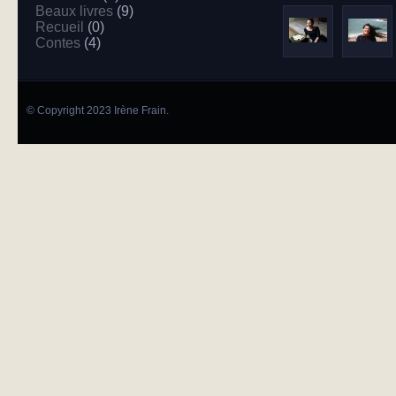
Beaux livres
(9)
Recueil
(0)
Contes
(4)
© Copyright 2023 Irène Frain.