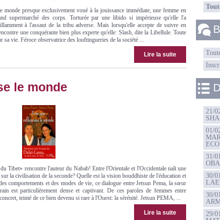
Tout
 ce monde presque exclusivement voué à la jouissance immédiate, une femme en
nd supermarché des corps. Torturée par une libido si impérieuse qu'elle l'a
llamment à l'assaut de la tribu adverse. Mais lorsqu'elle accepte de suivre en
B
rencontre une conquérante bien plus experte qu'elle: Slash, dite la Libellule. Toute
r sa vie. Féroce observatrice des louftingueries de la société ...
Toute
Lire la suite
Inscr
sse le monde
D
21/
SHA
01/
MAR
ECO
31/
OBA
u Tibet» rencontre l'auteur du Nabab! Entre l'Orientale et l'Occidentale naît une
30/0
 sur la civilisation de la seconde? Quelle est la vision bouddhiste de l'éducation et
LAE
n des comportements et des modes de vie, ce dialogue entre Jetsun Pema, la sœur
Frain est particulièrement dense et captivant. De ces paroles de femmes entre
30/
concret, teinté de ce bien devenu si rare à l'Ouest: la sérénité. Jetsun PEMA, ...
ARM
Lire la suite
29/0