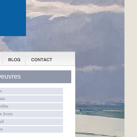
euvres
s
ans
elles
x livres
eil
es