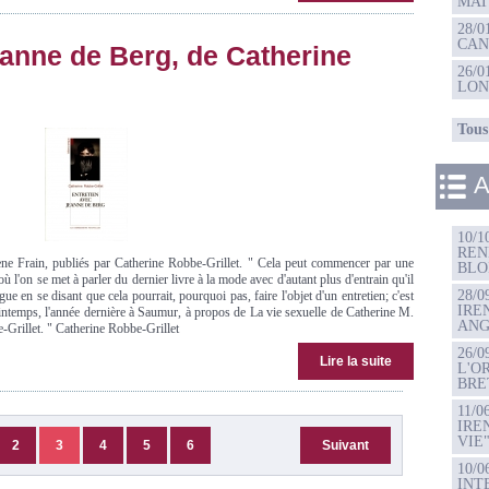
MAT
28/
CAN
eanne de Berg, de Catherine
26/
LO
Tous 
A
10/1
REN
rène Frain, publiés par Catherine Robbe-Grillet. " Cela peut commencer par une
BLO
 l'on se met à parler du dernier livre à la mode avec d'autant plus d'entrain qu'il
28/0
ue en se disant que cela pourrait, pourquoi pas, faire l'objet d'un entretien; c'est
IRE
printemps, l'année dernière à Saumur, à propos de La vie sexuelle de Catherine M.
ANG
-Grillet. " Catherine Robbe-Grillet
26/0
Lire la suite
L'O
BRE
11/0
IRE
VIE
2
3
4
5
6
Suivant
10/0
INT