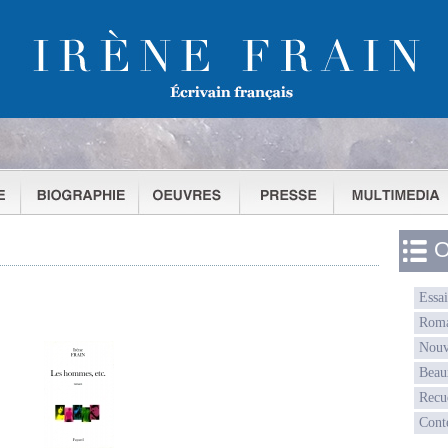
O
Essai
Rom
Nouv
Beau
Recu
Cont