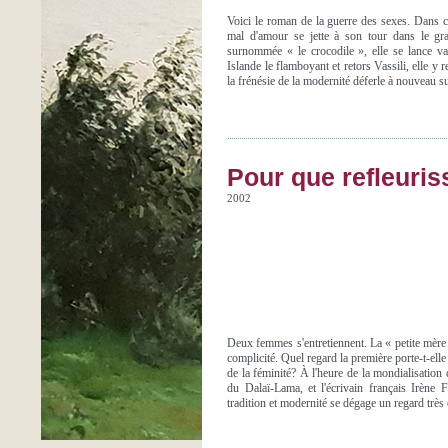
Voici le roman de la guerre des sexes. Dans
mal d'amour se jette à son tour dans le gra
surnommée « le crocodile », elle se lance vai
Islande le flamboyant et retors Vassili, elle y 
la frénésie de la modernité déferle à nouveau su
Pour que refleuri
2002
Deux femmes s'entretiennent. La « petite mère d
complicité. Quel regard la première porte-t-elle
de la féminité? À l'heure de la mondialisatio
du Dalaï-Lama, et l'écrivain français Irène 
tradition et modernité se dégage un regard très 