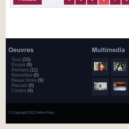
Tous
(33)
Essais
(9)
Romans
(11)
Nouvelles
(0)
Beaux livres
(9)
Recueil
(0)
Contes
(4)
© Copyright 2023 Irène Frain.