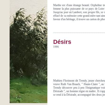
Marthe est d'une étrange beauté. Orpheline très
femme la plus puissante de ce pays de Loire fau
Jusqu'au jour où Lambert, son propre fils, se d
effacé de sa mémoire cette grand-mère tant aimé
faveur d'un héritage, il trouve un carton de phot
Désirs
1986
Mathieu Florimont dit Trendy, jeune chercheur 
veuve Ruth Van Braack, " Haute-Claire ", au b
Trendy découvre peu à peu l'énigmatique vois
Désirade ", un homme règne en maître. Il s'app
se rend à la Désirade, accompagné des deux jeun