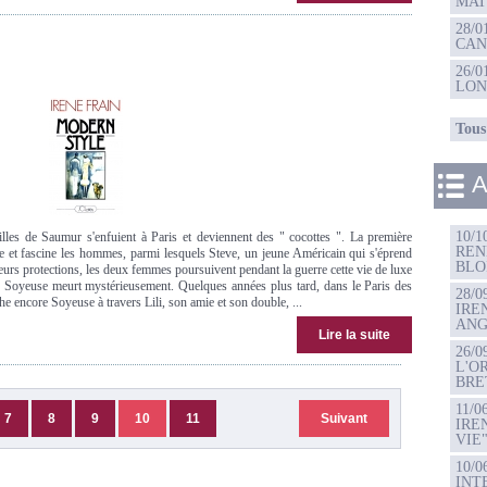
MAT
28/
CAN
26/
LO
Tous 
A
10/1
illes de Saumur s'enfuient à Paris et deviennent des " cocottes ". La première
REN
e et fascine les hommes, parmi lesquels Steve, un jeune Américain qui s'éprend
BLO
leurs protections, les deux femmes poursuivent pendant la guerre cette vie de luxe
 où Soyeuse meurt mystérieusement. Quelques années plus tard, dans le Paris des
28/0
e encore Soyeuse à travers Lili, son amie et son double, ...
IRE
ANG
Lire la suite
26/0
L'O
BRE
11/0
7
8
9
10
11
Suivant
IRE
VIE
10/0
INT