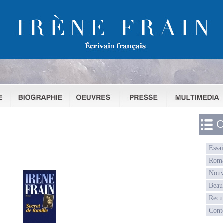
O
Essai
Rom
Nouv
Beau
Recu
Cont