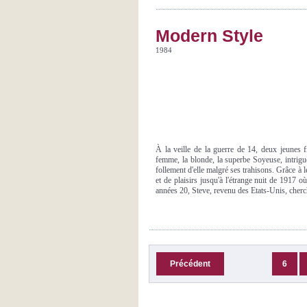
Modern Style
1984
À la veille de la guerre de 14, deux jeunes f
femme, la blonde, la superbe Soyeuse, intrigu
follement d'elle malgré ses trahisons. Grâce à 
et de plaisirs jusqu'à l'étrange nuit de 1917
années 20, Steve, revenu des Etats-Unis, cherch
Précédent
6