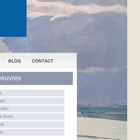
euvres
s
ans
elles
x livres
eil
es