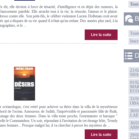
Tout
 tôt, elle devient à force de ténacité, d'intelligence et en dépit des rumeurs, la
ssement paisible. Elle arrache tout à la vie, la réussite, l'amour et le plaisir.
resse contre elle. Son petit-fils, le célèbre violoniste Lucien Dolhman croit avoir
B
e qui a disparu de sa vie quand il n'était qu'un enfant. Des années plus tard, à la
ographies, et le ...
Toute
Lire la suite
Inscr
D
21/
SHA
01/
MAR
ECO
31/
OBA
océanologue, s'est retiré pour achever sa thèse dans la villa de la mystérieuse
30/0
ord de l'océan. Amoureux de Judith, l'imprévisible et passionnée fille de Ruth,
LAE
inage des deux femmes. Dans la villa toute proche, l'ostentatoire et baroque "
elle le Commandeur. Un soir, répondant à l'invitation de cet étrange hôte, Trendy
30/
es femmes... Presque malgré lui, il va chercher à percer les mystères de ...
ARM
Lire la suite
29/0