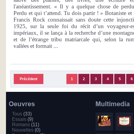
l'anéantissement. « Il y a quelque chose de perdu
Perdu et qui t’attend. Tu dois partir ! » Botaniste et
Francis Rock connaissait sans doute cette injonct
1925, sur la seule foi du récit d’un voyageur-e
impériaux, il se lança à la recherche d’une montagn
et de l’étrange tribu matriarcale qui, selon la ru
vallées et formait ...
Précédent
1
2
3
4
5
6
Tous
(33)
Essais
(9)
Romans
(11)
Nouvelles
(0)